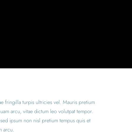
 fringilla turpis ultricies vel. Mauris pretium
uam arcu, vitae dictum leo volutpat tempor.
sed ipsum non nisl pretium tempus quis et
m arcu.