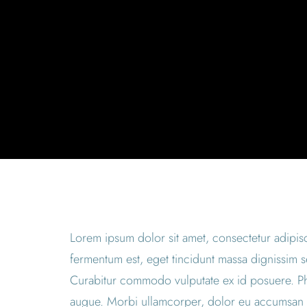
Lorem ipsum dolor sit amet, consectetur adipiscing
fermentum est, eget tincidunt massa dignissim s
Curabitur commodo vulputate ex id posuere. Pha
augue. Morbi ullamcorper, dolor eu accumsan ali