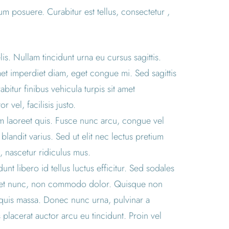
um posuere. Curabitur est tellus, consectetur ,
lis. Nullam tincidunt urna eu cursus sagittis.
met imperdiet diam, eget congue mi. Sed sagittis
bitur finibus vehicula turpis sit amet
 vel, facilisis justo.
em laoreet quis. Fusce nunc arcu, congue vel
s blandit varius. Sed ut elit nec lectus pretium
, nascetur ridiculus mus.
nt libero id tellus luctus efficitur. Sed sodales
erdiet nunc, non commodo dolor. Quisque non
m quis massa. Donec nunc urna, pulvinar a
placerat auctor arcu eu tincidunt. Proin vel