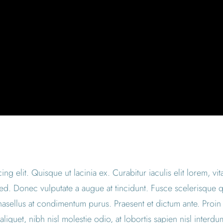
 elit. Quisque ut lacinia ex. Curabitur iaculis elit lorem, vitae
ed. Donec vulputate a augue at tincidunt. Fusce scelerisque q
sellus at condimentum purus. Praesent et dictum ante. Proin 
quet, nibh nisl molestie odio, at lobortis sapien nisl interdu