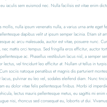
 eu iaculis sem euismod nec. Nulla facilisis est vitae enim dict
s mollis, nulla ipsum venenatis nulla, a varius urna ante eget fe
Pellentesque dapibus velit ut ipsum semper lacinia. Etiam sit a
ntesque ac arcu malesuada, auctor est vitae, posuere nunc. Cura
c mattis orci tempus. Sed fringilla eros efficitur, auctor tortor
 pellentesque ac. Phasellus vestibulum lacus nisl, a semper s
r lectus, vel tincidunt leo efficitur at. Nullam ut tellus in turpi
. Cum sociis natoque penatibus et magnis dis parturient montes
 lacus, pulvinar eu leo vel, sodales eleifend diam. Nunc tincidu
ullam eu dolor vitae felis pellentesque finibus. Morbi id imp
vehicula, lectus mauris pellentesque metus, eu sagittis mi eni
ugue nisi, rhoncus sed consequat eu, lobortis ut dui. Vivamus 