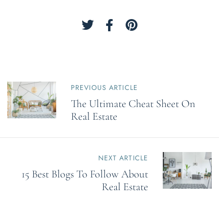
P
PREVIOUS ARTICLE
o
The Ultimate Cheat Sheet On
s
t
Real Estate
n
a
v
i
NEXT ARTICLE
g
15 Best Blogs To Follow About
a
Real Estate
t
i
o